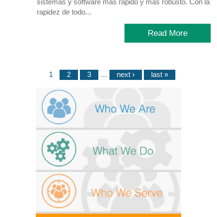
sistemas y software más rápido y más robusto. Con la
rapidez de todo...
Read More
1
2
3
…
next ›
last »