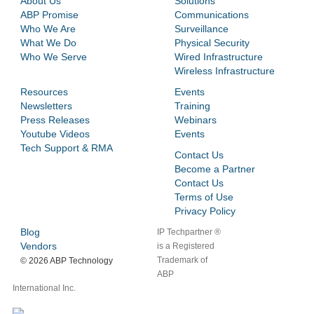
About Us
Solutions
ABP Promise
Communications
Who We Are
Surveillance
What We Do
Physical Security
Who We Serve
Wired Infrastructure
Wireless Infrastructure
Resources
Events
Newsletters
Training
Press Releases
Webinars
Youtube Videos
Events
Tech Support & RMA
Contact Us
Become a Partner
Contact Us
Terms of Use
Privacy Policy
Blog
IP Techpartner ®
Vendors
is a Registered
Trademark of
©
2026 ABP Technology
ABP
International Inc.