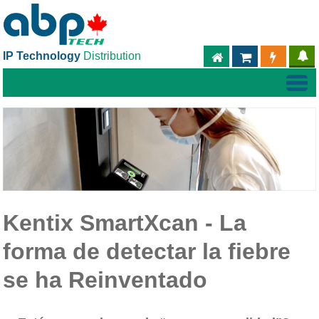
IP Technology
Distribution
ABPTECH.COM
PARTNER S
PART
Kentix SmartXcan - La
forma de detectar la fiebre
se ha Reinventado